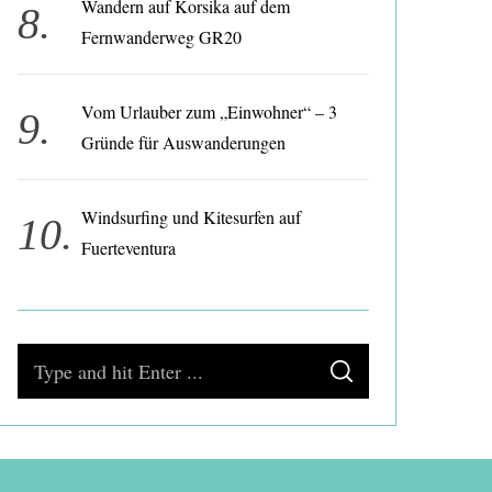
Wandern auf Korsika auf dem
Fernwanderweg GR20
Vom Urlauber zum „Einwohner“ – 3
Gründe für Auswanderungen
Windsurfing und Kitesurfen auf
Fuerteventura
S
S
e
E
A
a
R
C
H
r
c