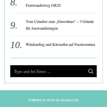
Fernwanderweg GR20
Vom Urlauber zum „Einwohner“ – 3 Gründe
für Auswanderungen
Windsurfing und Kitesurfen auf Fuerteventura
S
S
e
E
A
a
R
C
H
r
c
POWERED BY AKTIV-IM-URLAUB.COM
h