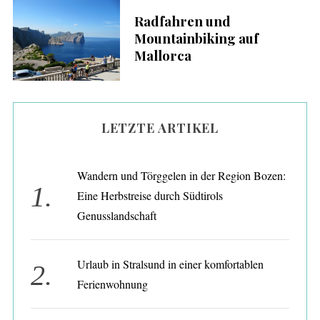
Radfahren und
Mountainbiking auf
Mallorca
LETZTE ARTIKEL
Wandern und Törggelen in der Region Bozen:
Eine Herbstreise durch Südtirols
Genusslandschaft
S
e
Urlaub in Stralsund in einer komfortablen
a
Ferienwohnung
r
c