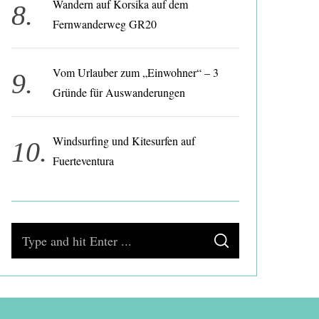
Wandern auf Korsika auf dem
Fernwanderweg GR20
Vom Urlauber zum „Einwohner“ – 3
Gründe für Auswanderungen
Windsurfing und Kitesurfen auf
Fuerteventura
S
S
e
E
A
a
R
C
H
r
c