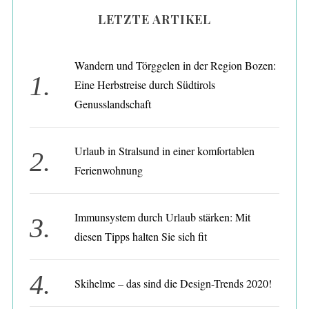
S
LETZTE ARTIKEL
e
a
r
Wandern und Törggelen in der Region Bozen:
c
Eine Herbstreise durch Südtirols
h
Genusslandschaft
f
o
r
Urlaub in Stralsund in einer komfortablen
:
Ferienwohnung
Immunsystem durch Urlaub stärken: Mit
diesen Tipps halten Sie sich fit
Skihelme – das sind die Design-Trends 2020!