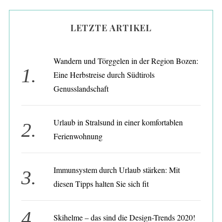
S
LETZTE ARTIKEL
e
a
r
Wandern und Törggelen in der Region Bozen:
c
h
Eine Herbstreise durch Südtirols
f
Genusslandschaft
o
r
:
Urlaub in Stralsund in einer komfortablen
Ferienwohnung
Immunsystem durch Urlaub stärken: Mit
diesen Tipps halten Sie sich fit
Skihelme – das sind die Design-Trends 2020!