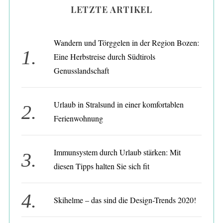
LETZTE ARTIKEL
Wandern und Törggelen in der Region Bozen:
Eine Herbstreise durch Südtirols
Genusslandschaft
Urlaub in Stralsund in einer komfortablen
Ferienwohnung
S
e
Immunsystem durch Urlaub stärken: Mit
a
diesen Tipps halten Sie sich fit
r
c
h
Skihelme – das sind die Design-Trends 2020!
f
o