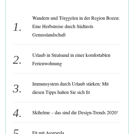
Wandern und Törggelen in der Region Bozen:
Eine Herbstreise durch Südtirols
Genusslandschaft
Urlaub in Stralsund in einer komfortablen
Ferienwohnung
S
Immunsystem durch Urlaub stärken: Mit
e
diesen Tipps halten Sie sich fit
a
r
c
Skihelme – das sind die Design-Trends 2020!
h
f
o
Fit mit Ayurveda
r