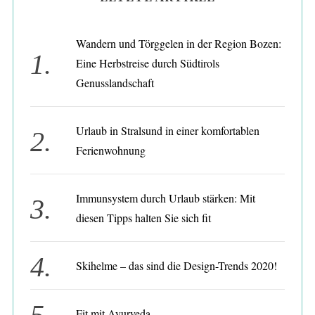
Wandern und Törggelen in der Region Bozen:
Eine Herbstreise durch Südtirols
Genusslandschaft
Urlaub in Stralsund in einer komfortablen
Ferienwohnung
S
Immunsystem durch Urlaub stärken: Mit
e
diesen Tipps halten Sie sich fit
a
r
c
Skihelme – das sind die Design-Trends 2020!
h
f
o
Fit mit Ayurveda
r