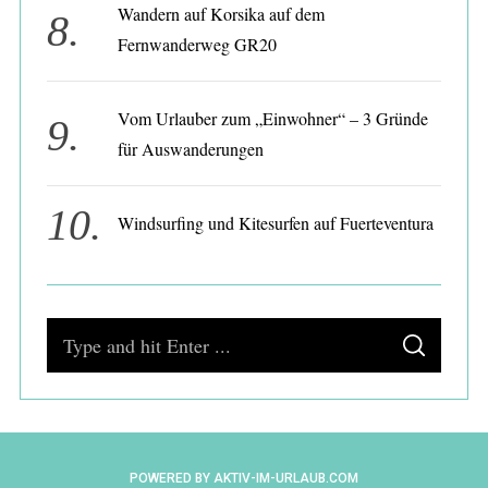
e
Wandern auf Korsika auf dem
Fernwanderweg GR20
Vom Urlauber zum „Einwohner“ – 3 Gründe
für Auswanderungen
Windsurfing und Kitesurfen auf Fuerteventura
S
S
e
E
A
a
R
C
H
r
c
POWERED BY AKTIV-IM-URLAUB.COM
h