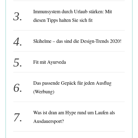
i
e
Immunsystem durch Urlaub stärken: Mit
r
diesen Tipps halten Sie sich fit
u
n
Skihelme – das sind die Design-Trends 2020!
g
d
e
Fit mit Ayurveda
r
B
Das passende Gepäck für jeden Ausflug
e
(Werbung)
i
t
Was ist dran am Hype rund um Laufen als
r
Ausdauersport?
ä
g